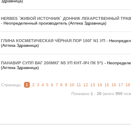
Здравница)
HERBES `ЖИВОЙ ИСТОЧНИК` ДОННИК ЛЕКАРСТВЕННЫЙ ТРАВА 
- Неопределенный производитель (Аптека Здравница)
ГЛИНА КОСМЕТИЧЕСКАЯ ЧЁРНАЯ ПОР 100Г N1 УП
- Неопредел
(Аптека Здравница)
ПАНАВИР СУПП ВАГ 200МКГ N5 УП КНТ-ЯЧ ПК 5*1
- Неопределе
(Аптека Здравница)
Страницы:
1
2
3
4
5
6
7
8
9
10
11
12
13
14
15
16
17
18
Показано
1
-
20
(всего
950
поз