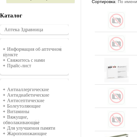
Сортировка:
По имени
Каталог
Аптека Здравница
�������
Информация
Информация об аптечном
пункте
Свяжитесь с нами
Прайс-лист
Группы
Антиаллергические
Антидиабетические
Антисептические
Болеутоляющие
Витамины
Вяжущие,
обволакивающие
Для улучшения памяти
Жаропонижающие