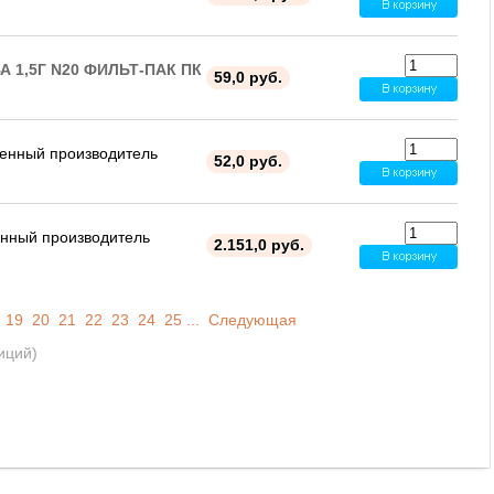
1,5Г N20 ФИЛЬТ-ПАК ПК
59,0 руб.
енный производитель
52,0 руб.
нный производитель
2.151,0 руб.
19
20
21
22
23
24
25
...
Следующая
иций)