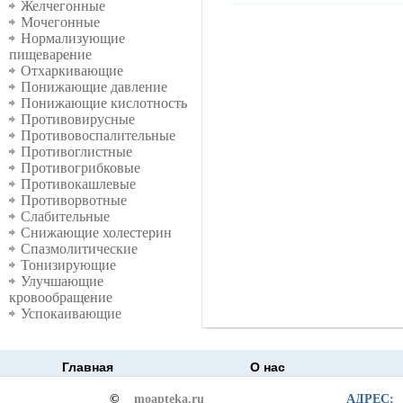
Желчегонные
Мочегонные
Нормализующие
пищеварение
Отхаркивающие
Понижающие давление
Понижающие кислотность
Противовирусные
Противовоспалительные
Противоглистные
Противогрибковые
Противокашлевые
Противорвотные
Слабительные
Снижающие холестерин
Спазмолитические
Тонизирующие
Улучшающие
кровообращение
Успокаивающие
Главная
О нас
©
moapteka.ru
АДРЕС: