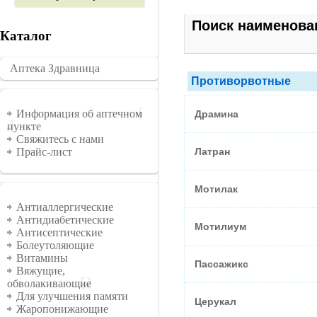
Поиск наименова
Каталог
Аптека Здравница
�������
Противорвотные
Информация
Информация об аптечном
Драмина
пункте
Свяжитесь с нами
Латран
Прайс-лист
Мотилак
Группы
Антиаллергические
Антидиабетические
Мотилиум
Антисептические
Болеутоляющие
Витамины
Пассажикс
Вяжущие,
обволакивающие
Для улучшения памяти
Церукал
Жаропонижающие