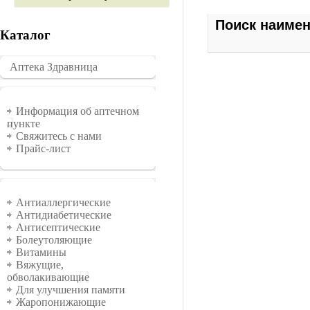
Поиск наиме
Каталог
Аптека Здравница
�������
Информация
Информация об аптечном
пункте
Свяжитесь с нами
Прайс-лист
Группы
Антиаллергические
Антидиабетические
Антисептические
Болеутоляющие
Витамины
Вяжущие,
обволакивающие
Для улучшения памяти
Жаропонижающие