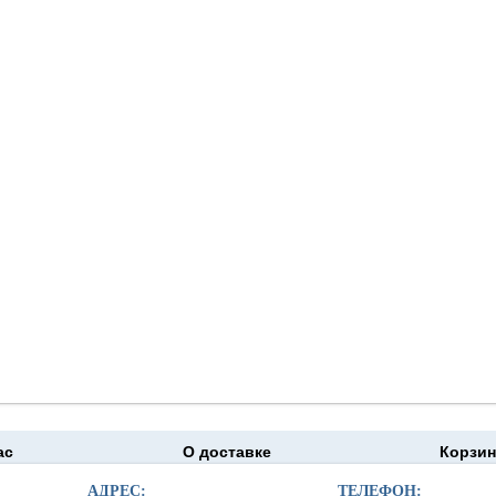
ас
О доставке
Корзин
moapteka.ru 2026
АДРЕС:
ТЕЛЕФОН: