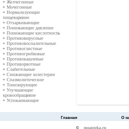
Желчегонные
Мочегонные
Нормализующие
пищеварение
Отхаркивающие
Понижающие давление
Понижающие кислотность
Противовирусные
Противовоспалительные
Противоглистные
Противогрибковые
Противокашлевые
Противорвотные
Слабительные
Снижающие холестерин
Спазмолитические
Тонизирующие
Улучшающие
кровообращение
Успокаивающие
Главная
О н
©
moapteka.ru