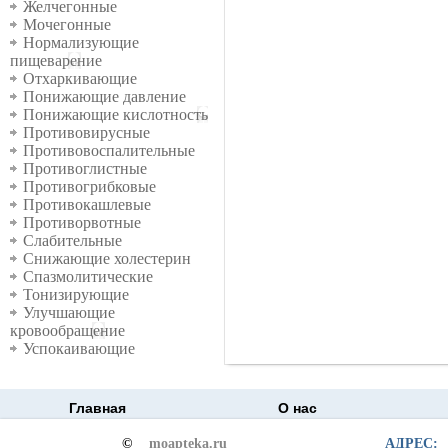
Желчегонные
Мочегонные
Нормализующие
пищеварение
Отхаркивающие
Понижающие давление
Понижающие кислотность
Противовирусные
Противовоспалительные
Противоглистные
Противогрибковые
Противокашлевые
Противорвотные
Слабительные
Снижающие холестерин
Спазмолитические
Тонизирующие
Улучшающие
кровообращение
Успокаивающие
Главная
О нас
©
moapteka.ru
АДРЕС: