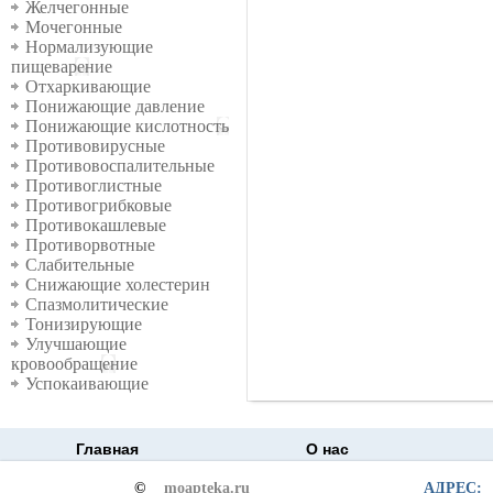
Желчегонные
Мочегонные
Нормализующие
пищеварение
Отхаркивающие
Понижающие давление
Понижающие кислотность
Противовирусные
Противовоспалительные
Противоглистные
Противогрибковые
Противокашлевые
Противорвотные
Слабительные
Снижающие холестерин
Спазмолитические
Тонизирующие
Улучшающие
кровообращение
Успокаивающие
Главная
О нас
©
moapteka.ru
АДРЕС: