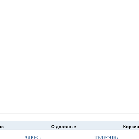
ас
О доставке
Корзин
moapteka.ru 2026
АДРЕС:
ТЕЛЕФОН: