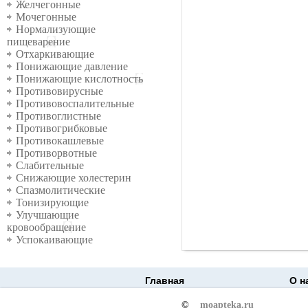
Желчегонные
Мочегонные
Нормализующие
пищеварение
Отхаркивающие
Понижающие давление
Понижающие кислотность
Противовирусные
Противовоспалительные
Противоглистные
Противогрибковые
Противокашлевые
Противорвотные
Слабительные
Снижающие холестерин
Спазмолитические
Тонизирующие
Улучшающие
кровообращение
Успокаивающие
Главная
О н
©
moapteka.ru