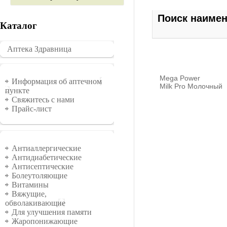
Поиск наиме
Каталог
Аптека Здравница
�������
Информация
Mega Power
Информация об аптечном
Milk Pro Молочный
пункте
Свяжитесь с нами
Прайс-лист
Группы
Антиаллергические
Антидиабетические
Антисептические
Болеутоляющие
Витамины
Вяжущие,
обволакивающие
Для улучшения памяти
Жаропонижающие