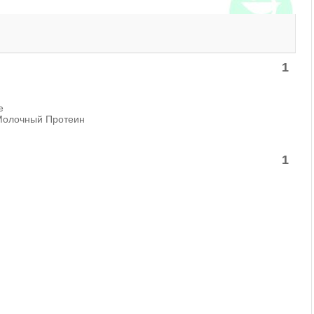
1
e
 Молочный Протеин
1