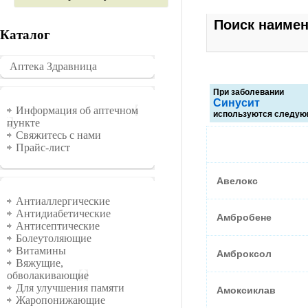
Поиск наиме
Каталог
Аптека Здравница
�������
При заболевании
Синусит
Информация
Информация об аптечном
используются следую
пункте
Свяжитесь с нами
Прайс-лист
Авелокс
Группы
Антиаллергические
Антидиабетические
Амбробене
Антисептические
Болеутоляющие
Витамины
Амброксол
Вяжущие,
обволакивающие
Для улучшения памяти
Амоксиклав
Жаропонижающие