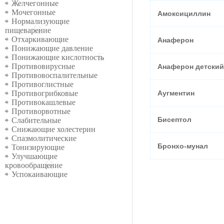
Желчегонные
Мочегонные
Амоксициллин
Нормализующие
пищеварение
Отхаркивающие
Анаферон
Понижающие давление
Понижающие кислотность
Противовирусные
Анаферон детский
Противовоспалительные
Противоглистные
Аугментин
Противогрибковые
Противокашлевые
Противорвотные
Бисептол
Слабительные
Снижающие холестерин
Спазмолитические
Бронхо-мунал
Тонизирующие
Улучшающие
кровообращение
Успокаивающие