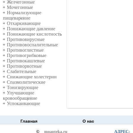
Желчегонные
Мочегонные
Нормализующие
пищеварение
Отхаркивающие
Понижающие давление
Понижающие кислотность
Противовирусные
Противовоспалительные
Противоглистные
Противогрибковые
Противокашлевые
Противорвотные
Слабительные
Снижающие холестерин
Спазмолитические
Тонизирующие
Улучшающие
кровообращение
Успокаивающие
Главная
О нас
©
moapteka.ru
АДРЕС: