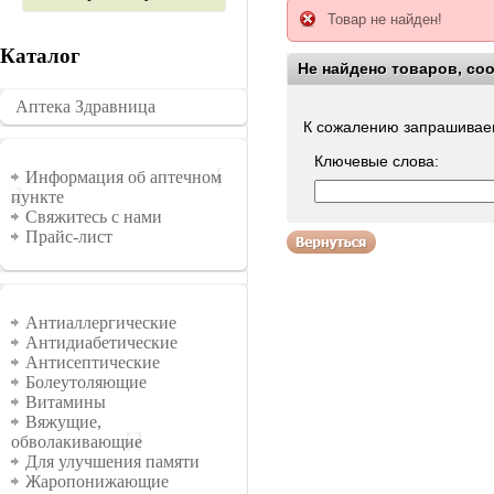
Товар не найден!
Каталог
Не найдено товаров, со
Воспользуйтесь поиско
Аптека Здравница
�������
К сожалению запрашиваем
Ключевые слова:
Информация
Информация об аптечном
пункте
Свяжитесь с нами
Прайс-лист
Группы
Антиаллергические
Антидиабетические
Антисептические
Болеутоляющие
Витамины
Вяжущие,
обволакивающие
Для улучшения памяти
Жаропонижающие