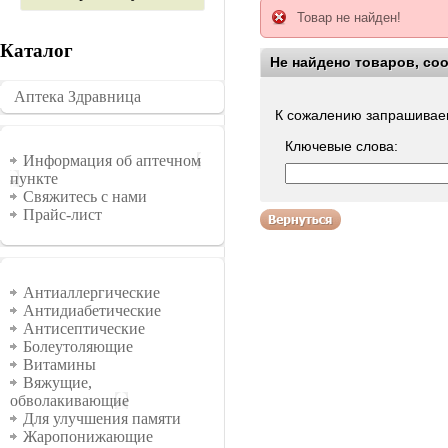
Товар не найден!
Каталог
Не найдено товаров, со
Воспользуйтесь поиско
Аптека Здравница
�������
К сожалению запрашиваем
Ключевые слова:
Информация
Информация об аптечном
пункте
Свяжитесь с нами
Прайс-лист
Группы
Антиаллергические
Антидиабетические
Антисептические
Болеутоляющие
Витамины
Вяжущие,
обволакивающие
Для улучшения памяти
Жаропонижающие