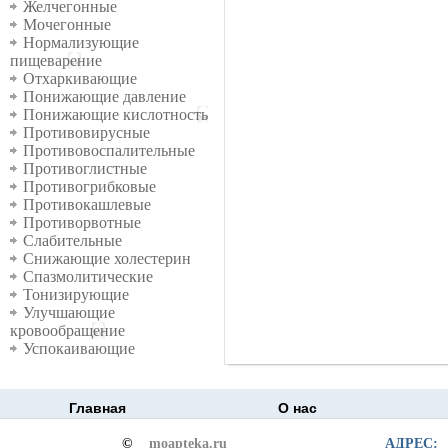
Желчегонные
Мочегонные
Нормализующие
пищеварение
Отхаркивающие
Понижающие давление
Понижающие кислотность
Противовирусные
Противовоспалительные
Противоглистные
Противогрибковые
Противокашлевые
Противорвотные
Слабительные
Снижающие холестерин
Спазмолитические
Тонизирующие
Улучшающие
кровообращение
Успокаивающие
Главная
О нас
©
moapteka.ru
АДРЕС: