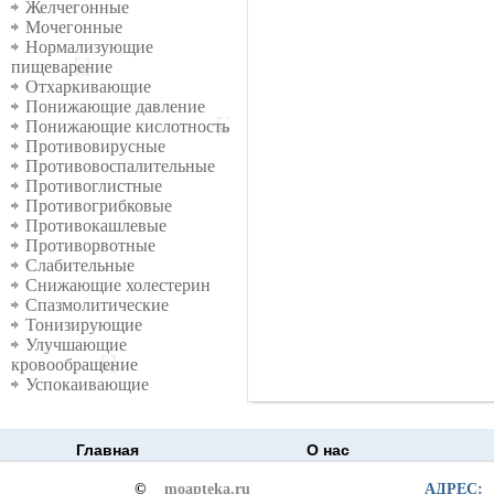
Желчегонные
Мочегонные
Нормализующие
пищеварение
Отхаркивающие
Понижающие давление
Понижающие кислотность
Противовирусные
Противовоспалительные
Противоглистные
Противогрибковые
Противокашлевые
Противорвотные
Слабительные
Снижающие холестерин
Спазмолитические
Тонизирующие
Улучшающие
кровообращение
Успокаивающие
Главная
О нас
©
moapteka.ru
АДРЕС: