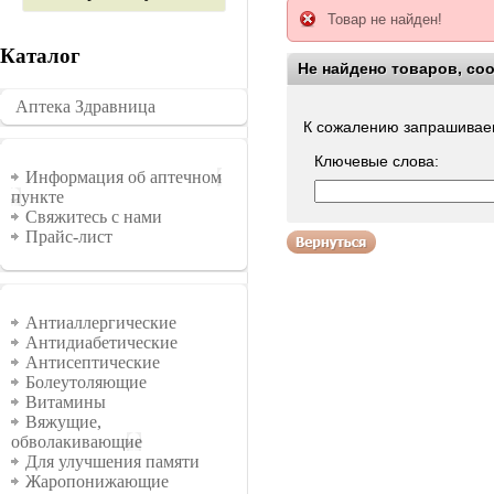
Товар не найден!
Каталог
Не найдено товаров, со
Воспользуйтесь поиско
Аптека Здравница
�������
К сожалению запрашиваем
Ключевые слова:
Информация
Информация об аптечном
пункте
Свяжитесь с нами
Прайс-лист
Группы
Антиаллергические
Антидиабетические
Антисептические
Болеутоляющие
Витамины
Вяжущие,
обволакивающие
Для улучшения памяти
Жаропонижающие