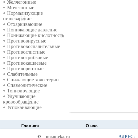
Желчегонные
Мочегонные
Нормализующие
пищеварение
Отхаркивающие
Понижающие давление
Понижающие кислотность
Противовирусные
Противовоспалительные
Противоглистные
Противогрибковые
Противокашлевые
Противорвотные
Слабительные
Снижающие холестерин
Спазмолитические
Тонизирующие
Улучшающие
кровообращение
Успокаивающие
Главная
О нас
©
moapteka.ru
АДРЕС: