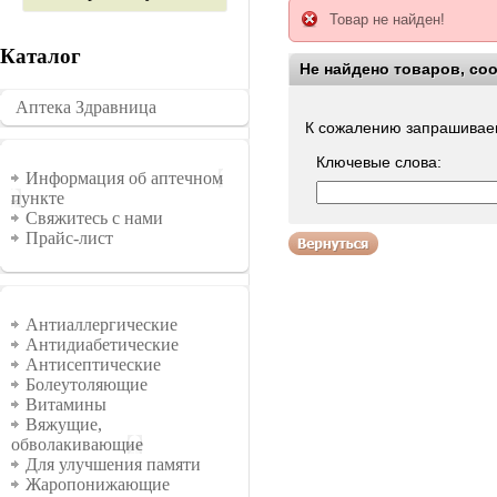
Товар не найден!
Каталог
Не найдено товаров, со
Воспользуйтесь поиско
Аптека Здравница
�������
К сожалению запрашиваем
Ключевые слова:
Информация
Информация об аптечном
пункте
Свяжитесь с нами
Прайс-лист
Группы
Антиаллергические
Антидиабетические
Антисептические
Болеутоляющие
Витамины
Вяжущие,
обволакивающие
Для улучшения памяти
Жаропонижающие