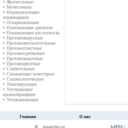
Желчегонные
Мочегонные
Нормализующие
пищеварение
Отхаркивающие
Понижающие давление
Понижающие кислотность
Противовирусные
Противовоспалительные
Противоглистные
Противогрибковые
Противокашлевые
Противорвотные
Слабительные
Снижающие холестерин
Спазмолитические
Тонизирующие
Улучшающие
кровообращение
Успокаивающие
Главная
О нас
©
moapteka.ru
АДРЕС: