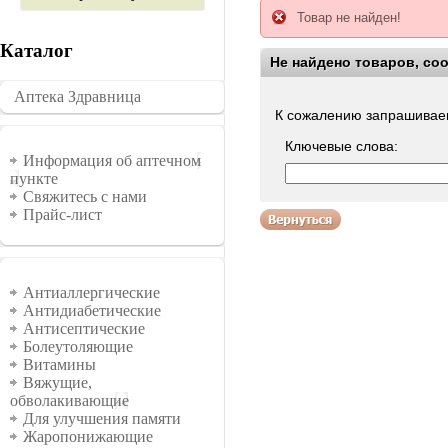
Товар не найден!
Каталог
Не найдено товаров, со
Воспользуйтесь поиско
Аптека Здравница
�������
К сожалению запрашиваем
Ключевые слова:
Информация
Информация об аптечном
пункте
Свяжитесь с нами
Прайс-лист
Группы
Антиаллергические
Антидиабетические
Антисептические
Болеутоляющие
Витамины
Вяжущие,
обволакивающие
Для улучшения памяти
Жаропонижающие