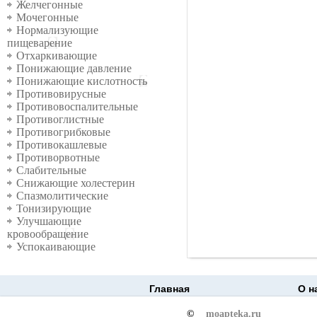
Желчегонные
Мочегонные
Нормализующие
пищеварение
Отхаркивающие
Понижающие давление
Понижающие кислотность
Противовирусные
Противовоспалительные
Противоглистные
Противогрибковые
Противокашлевые
Противорвотные
Слабительные
Снижающие холестерин
Спазмолитические
Тонизирующие
Улучшающие
кровообращение
Успокаивающие
Главная
О н
©
moapteka.ru