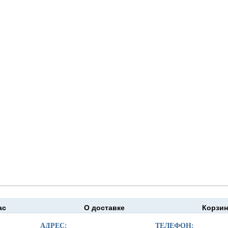
ас
О доставке
Корзин
moapteka.ru 2026
АДРЕС:
ТЕЛЕФОН: