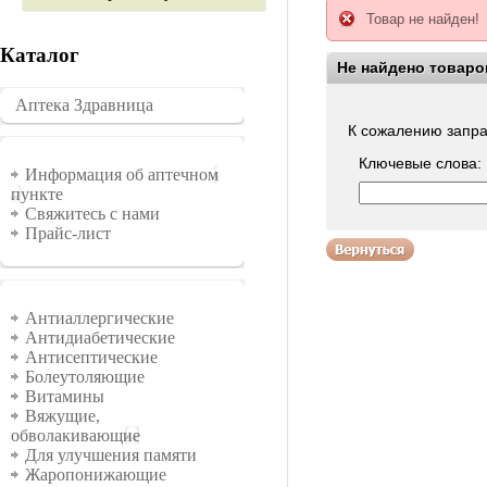
Товар не найден!
Каталог
Не найдено товаро
Воспользуйтесь п
Аптека Здравница
�������
К сожалению запра
Ключевые слова:
Информация
Информация об аптечном
пункте
Свяжитесь с нами
Прайс-лист
Группы
Антиаллергические
Антидиабетические
Антисептические
Болеутоляющие
Витамины
Вяжущие,
обволакивающие
Для улучшения памяти
Жаропонижающие