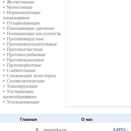
Желчегонные
Мочегонные
Нормализующие
пищеварение
Отхаркивающие
Понижающие давление
Понижающие кислотность
Противовирусные
Противовоспалительные
Противоглистные
Противогрибковые
Противокашлевые
Противорвотные
Слабительные
Снижающие холестерин
Спазмолитические
Тонизирующие
Улучшающие
кровообращение
Успокаивающие
Главная
О нас
©
moapteka.ru
АДРЕС: