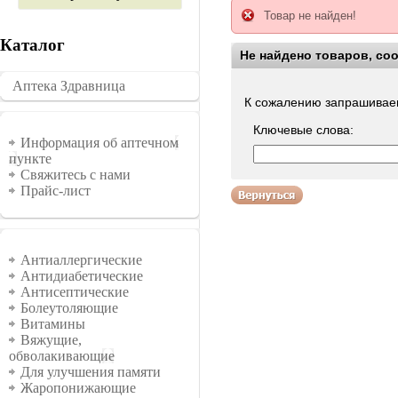
Товар не найден!
Каталог
Не найдено товаров, со
Воспользуйтесь поиско
Аптека Здравница
�������
К сожалению запрашиваем
Ключевые слова:
Информация
Информация об аптечном
пункте
Свяжитесь с нами
Прайс-лист
Группы
Антиаллергические
Антидиабетические
Антисептические
Болеутоляющие
Витамины
Вяжущие,
обволакивающие
Для улучшения памяти
Жаропонижающие