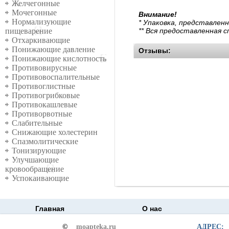
Желчегонные
Мочегонные
Внимание!
Нормализующие
* Упаковка, представлен
** Вся предоставленная 
пищеварение
Отхаркивающие
Понижающие давление
Отзывы:
Понижающие кислотность
Противовирусные
Противовоспалительные
Противоглистные
Противогрибковые
Противокашлевые
Противорвотные
Слабительные
Снижающие холестерин
Спазмолитические
Тонизирующие
Улучшающие
кровообращение
Успокаивающие
Главная
О нас
©
moapteka.ru
АДРЕС: