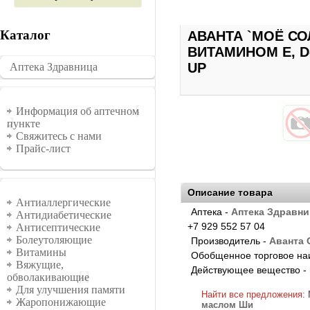
Каталог
АВАНТА `МОЁ С
ВИТАМИНОМ Е, D
UP
Аптека Здравница
�������
Информация
Информация об аптечном
пункте
Свяжитесь с нами
Прайс-лист
Описание товара
Группы
Антиаллергические
Аптека -
Аптека Здравни
Антидиабетические
+7 929 552 57 04
Антисептические
Болеутоляющие
Производитель -
Аванта
Витамины
Обобщенное торговое на
Вяжущие,
Действующее вещество -
обволакивающие
Для улучшения памяти
Найти все предложения:
Жаропонижающие
маслом Ши