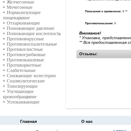
Желчегонные
Мочегонные
Показания к примененю:
0 **
Нормализующие
пищеварение
Отхаркивающие
Противопоказания:
0
Понижающие давление
Внимание!
Понижающие кислотность
* Упаковка, представлен
Противовирусные
** Вся предоставленная 
Противовоспалительные
Противоглистные
Отзывы:
Противогрибковые
Противокашлевые
Противорвотные
Слабительные
Снижающие холестерин
Спазмолитические
Тонизирующие
Улучшающие
кровообращение
Успокаивающие
Главная
О нас