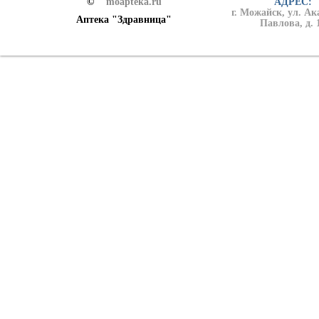
©
moapteka.ru
АДРЕС:
г. Можайск, ул. А
Аптека "Здравница"
Павлова, д. 