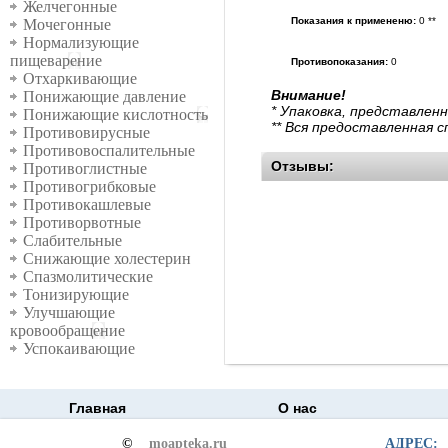
Желчегонные
Показания к примененю:
0 **
Мочегонные
Нормализующие
пищеварение
Противопоказания:
0
Отхаркивающие
Внимание!
Понижающие давление
* Упаковка, представлен
Понижающие кислотность
** Вся предоставленная 
Противовирусные
Противовоспалительные
Отзывы:
Противоглистные
Противогрибковые
Противокашлевые
Противорвотные
Слабительные
Снижающие холестерин
Спазмолитические
Тонизирующие
Улучшающие
кровообращение
Успокаивающие
Главная
О нас
©
moapteka.ru
АДРЕС: