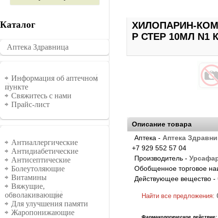
Каталог
ХИЛОПАРИН-КОМ
Р СТЕР 10МЛ N1 
Аптека Здравница
�������
Информация
Информация об аптечном
пункте
Свяжитесь с нами
Прайс-лист
Описание товара
Аптека -
Аптека Здравни
Группы
Антиаллергические
+7 929 552 57 04
Антидиабетические
Производитель -
Урсафар
Антисептические
Обобщенное торговое на
Болеутоляющие
Витамины
Действующее вещество -
Вяжущие,
обволакивающие
Найти все предложения:
Для улучшения памяти
Жаропонижающие
Фармакологическое действие: