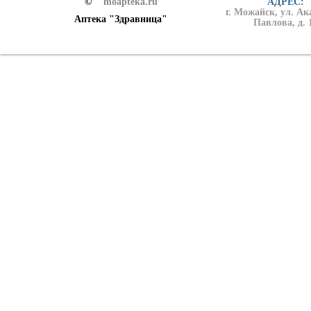
©
moapteka.ru
АДРЕС:
г. Можайск, ул. А
Аптека "Здравница"
Павлова, д. 