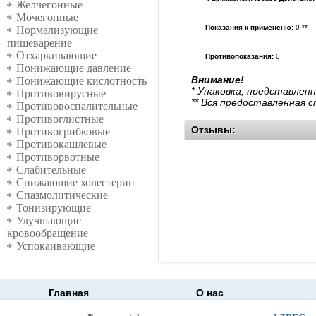
Желчегонные
Мочегонные
Показания к примененю:
0 **
Нормализующие
пищеварение
Отхаркивающие
Противопоказания:
0
Понижающие давление
Внимание!
Понижающие кислотность
* Упаковка, представлен
Противовирусные
** Вся предоставленная 
Противовоспалительные
Противоглистные
Отзывы:
Противогрибковые
Противокашлевые
Противорвотные
Слабительные
Снижающие холестерин
Спазмолитические
Тонизирующие
Улучшающие
кровообращение
Успокаивающие
Главная
О нас