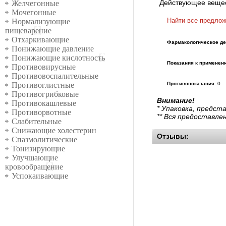
Действующее веще
Желчегонные
Мочегонные
Найти все предло
Нормализующие
пищеварение
Отхаркивающие
Фармакологическое де
Понижающие давление
Понижающие кислотность
Показания к применен
Противовирусные
Противовоспалительные
Противопоказания:
0
Противоглистные
Противогрибковые
Внимание!
Противокашлевые
* Упаковка, предст
Противорвотные
** Вся предоставле
Слабительные
Снижающие холестерин
Отзывы:
Спазмолитические
Тонизирующие
Улучшающие
кровообращение
Успокаивающие