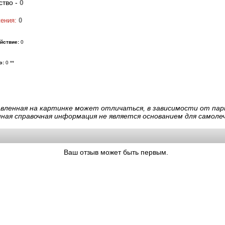
ство -
0
жения:
0
йствие:
0
ю:
0 **
авленная на картинке может отличаться, в зависимости от пар
нная справочная информация не является основанием для самолеч
Ваш отзыв может быть первым.