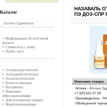
НАЗАВАЛЬ О
Каталог
ПЭ ДОЗ-СПР 
Аптека Здравница
�������
Информация
Информация об аптечном
пункте
Свяжитесь с нами
Прайс-лист
Группы
Антиаллергические
Антидиабетические
Антисептические
Описание товара
Болеутоляющие
Витамины
Аптека -
Аптека Зд
Вяжущие,
+7 929 552 57 04
обволакивающие
Производитель -
NA
Для улучшения памяти
Обобщенное торгов
Жаропонижающие