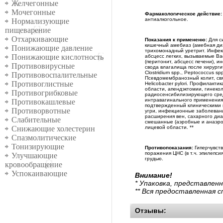
Желчегонные
Мочегонные
Фармакологическое действие:
антиалкогольное.
Нормализующие
пищеварение
Отхаркивающие
Показания к примененю:
Для с
кишечный амебиаз (амебная диз
Понижающие давление
трихомонадный уретрит. Инфекци
Понижающие кислотность
абсцесс легких, вызываемые Bacter
(перитонит, абсцесс печени), 
Противовирусные
свода влагалища после хирургиче
Clostridium spp., Peptococcus spp
Противовоспалительные
Псевдомембранозный колит, свя
Противоглистные
Helicobacter pylori. Профилак
области, апендэктомии, гинекол
Противогрибковые
радиосенсибилизирующего средс
интравагинального применения:
Противокашлевые
подтвержденный клиническими и
Противорвотные
угри, инфекционные заболевани
расширения вен, сахарного диа
Слабительные
смешанные (аэробные и анаэро
лицевой области. **
Снижающие холестерин
Спазмолитические
Тонизирующие
Противопоказания:
Гиперчувств
поражения ЦНС (в т.ч. эпилепси
Улучшающие
грудью.
кровообращение
Успокаивающие
Внимание!
* Упаковка, представлен
** Вся предоставленная 
Отзывы: