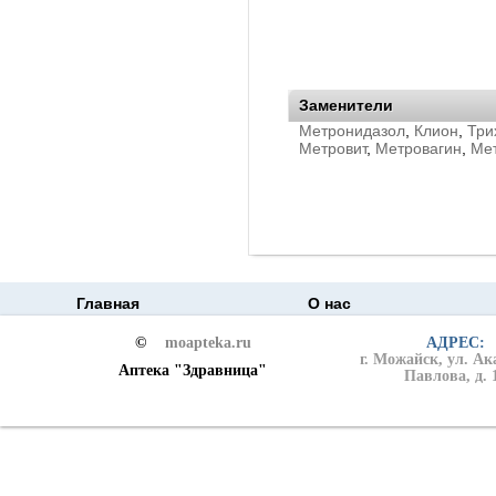
Заменители
Метронидазол
,
Клион
,
Три
Метровит
,
Метровагин
,
Ме
Главная
О нас
©
moapteka.ru
АДРЕС:
г. Можайск, ул. А
Аптека "Здравница"
Павлова, д. 