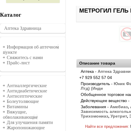
МЕТРОГИЛ ГЕЛЬ В
Каталог
Аптека Здравница
�������
Информация
Информация об аптечном
пункте
Свяжитесь с нами
Прайс-лист
Описание товара
Аптека -
Аптека Здравни
+7 929 552 57 04
Группы
Производитель -
Юник Фа
Антиаллергические
Лтд) (Инди
Антидиабетические
Обобщенное торговое на
Антисептические
Действующее вещество -
Болеутоляющие
Витамины
Заболевания -
Амебиаз
,
Зависимость алкоголь
Вяжущие,
Трихомониаз
,
Уретрит
,
обволакивающие
Для улучшения памяти
Найти все предложения:
Жаропонижающие