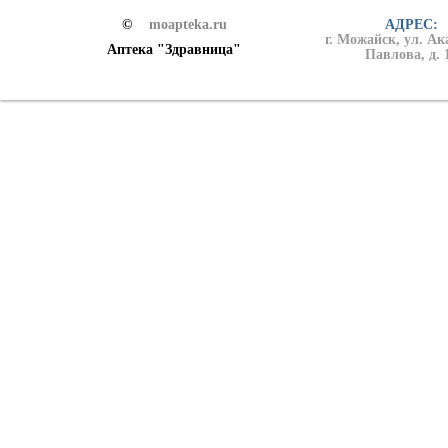
©
moapteka.ru
АДРЕС:
г. Можайск, ул. А
Аптека "Здравница"
Павлова, д. 