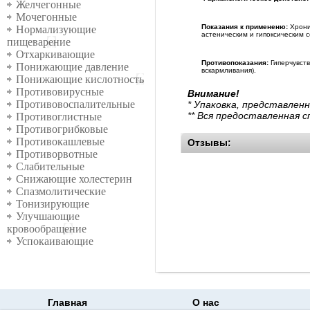
Желчегонные
Мочегонные
Показания к примененю:
Хрони
Нормализующие
астеническим и гипоксическим с
пищеварение
Отхаркивающие
Противопоказания:
Гиперчувств
Понижающие давление
вскармливания).
Понижающие кислотность
Противовирусные
Внимание!
Противовоспалительные
* Упаковка, представлен
** Вся предоставленная 
Противоглистные
Противогрибковые
Противокашлевые
Отзывы:
Противорвотные
Слабительные
Снижающие холестерин
Спазмолитические
Тонизирующие
Улучшающие
кровообращение
Успокаивающие
Главная
О нас