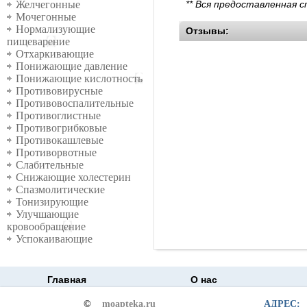
** Вся предоставленная 
Желчегонные
Мочегонные
Нормализующие
Отзывы:
пищеварение
Отхаркивающие
Понижающие давление
Понижающие кислотность
Противовирусные
Противовоспалительные
Противоглистные
Противогрибковые
Противокашлевые
Противорвотные
Слабительные
Снижающие холестерин
Спазмолитические
Тонизирующие
Улучшающие
кровообращение
Успокаивающие
Главная
О нас
©
moapteka.ru
АДРЕС: