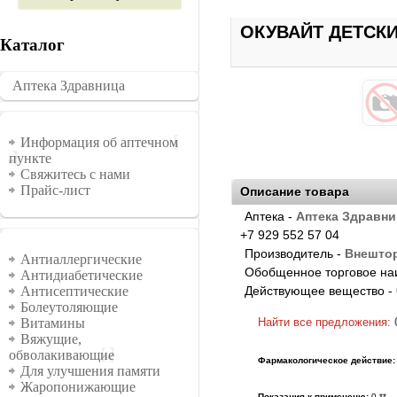
ОКУВАЙТ ДЕТСКИ
Каталог
Аптека Здравница
�������
Информация
Информация об аптечном
пункте
Свяжитесь с нами
Прайс-лист
Описание товара
Аптека -
Аптека Здравни
+7 929 552 57 04
Группы
Производитель -
Внешто
Антиаллергические
Обобщенное торговое на
Антидиабетические
Действующее вещество -
Антисептические
Болеутоляющие
Найти все предложения:
Витамины
Вяжущие,
обволакивающие
Фармакологическое действие:
Для улучшения памяти
Жаропонижающие
Показания к примененю:
0 **