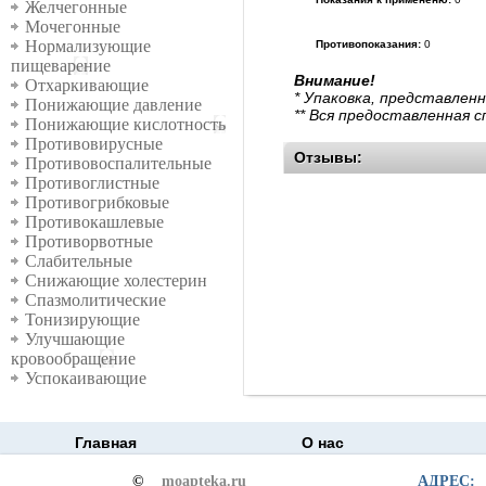
Желчегонные
Мочегонные
Нормализующие
Противопоказания:
0
пищеварение
Внимание!
Отхаркивающие
* Упаковка, представлен
Понижающие давление
** Вся предоставленная 
Понижающие кислотность
Противовирусные
Отзывы:
Противовоспалительные
Противоглистные
Противогрибковые
Противокашлевые
Противорвотные
Слабительные
Снижающие холестерин
Спазмолитические
Тонизирующие
Улучшающие
кровообращение
Успокаивающие
Главная
О нас
©
moapteka.ru
АДРЕС: