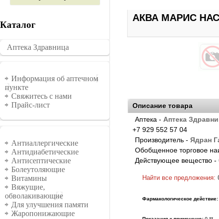
АКВА МАРИС НА
Каталог
Аптека Здравница
�������
Информация
Информация об аптечном
пункте
Свяжитесь с нами
Прайс-лист
Описание товара
Аптека -
Аптека Здравни
+7 929 552 57 04
Группы
Производитель -
Ядран Г
Антиаллергические
Обобщенное торговое на
Антидиабетические
Действующее вещество -
Антисептические
Болеутоляющие
Найти все предложения:
Витамины
Вяжущие,
обволакивающие
Фармакологическое действие:
Для улучшения памяти
Жаропонижающие
Показания к примененю:
0 **