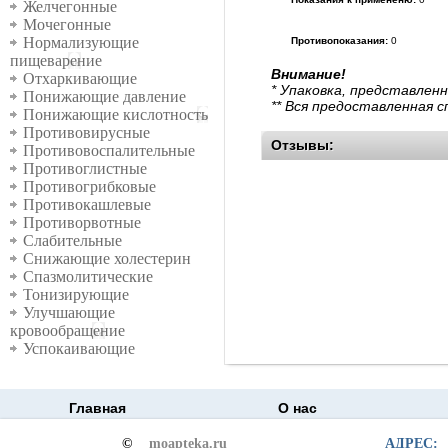
Желчегонные
Мочегонные
Нормализующие
Противопоказания:
0
пищеварение
Внимание!
Отхаркивающие
* Упаковка, представлен
Понижающие давление
** Вся предоставленная 
Понижающие кислотность
Противовирусные
Отзывы:
Противовоспалительные
Противоглистные
Противогрибковые
Противокашлевые
Противорвотные
Слабительные
Снижающие холестерин
Спазмолитические
Тонизирующие
Улучшающие
кровообращение
Успокаивающие
Главная
О нас
©
moapteka.ru
АДРЕС: