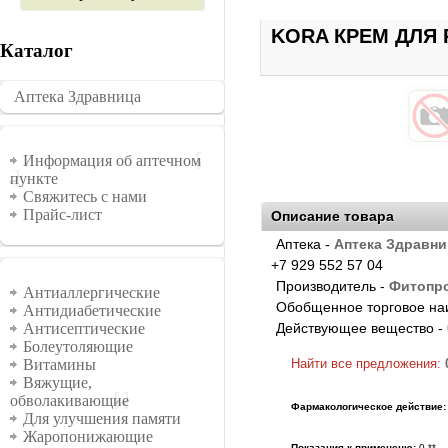
KORA КРЕМ ДЛЯ 
Каталог
Аптека Здравница
�������
Информация
Информация об аптечном
пункте
Свяжитесь с нами
Прайс-лист
Описание товара
Аптека -
Аптека Здравни
+7 929 552 57 04
Группы
Производитель -
Фитопр
Антиаллергические
Обобщенное торговое на
Антидиабетические
Действующее вещество -
Антисептические
Болеутоляющие
Найти все предложения:
Витамины
Вяжущие,
обволакивающие
Фармакологическое действие:
Для улучшения памяти
Жаропонижающие
Показания к примененю:
0 **