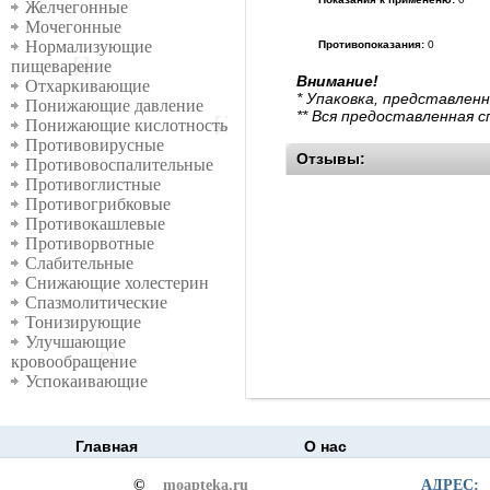
Желчегонные
Мочегонные
Нормализующие
Противопоказания:
0
пищеварение
Внимание!
Отхаркивающие
* Упаковка, представлен
Понижающие давление
** Вся предоставленная 
Понижающие кислотность
Противовирусные
Отзывы:
Противовоспалительные
Противоглистные
Противогрибковые
Противокашлевые
Противорвотные
Слабительные
Снижающие холестерин
Спазмолитические
Тонизирующие
Улучшающие
кровообращение
Успокаивающие
Главная
О нас
©
moapteka.ru
АДРЕС: