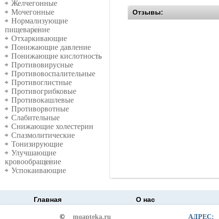
Желчегонные
Мочегонные
Отзывы:
Нормализующие
пищеварение
Отхаркивающие
Понижающие давление
Понижающие кислотность
Противовирусные
Противовоспалительные
Противоглистные
Противогрибковые
Противокашлевые
Противорвотные
Слабительные
Снижающие холестерин
Спазмолитические
Тонизирующие
Улучшающие
кровообращение
Успокаивающие
Главная
О нас
©
moapteka.ru
АДРЕС: