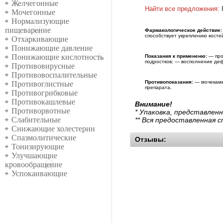
Желчегонные
Найти все предложения:
Мочегонные
Нормализующие
пищеварение
Фармакологическое действие:
способствует укреплению косте
Отхаркивающие
Понижающие давление
Понижающие кислотность
Показания к примененю:
— про
подростков; — восполнение деф
Противовирусные
Противовоспалительные
Противопоказания:
— мочекаме
Противоглистные
препарата.
Противогрибковые
Противокашлевые
Внимание!
Противорвотные
* Упаковка, представлен
Слабительные
** Вся предоставленная 
Снижающие холестерин
Спазмолитические
Отзывы:
Тонизирующие
Улучшающие
кровообращение
Успокаивающие