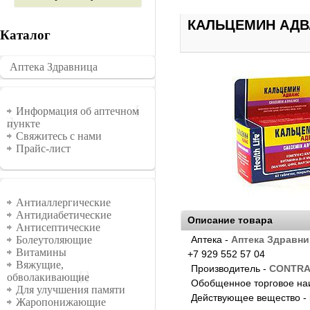
КАЛЬЦЕМИН АДВА
Каталог
Аптека Здравница
�������
Информация
Информация об аптечном
пункте
Свяжитесь с нами
Прайс-лист
Группы
Антиаллергические
Антидиабетические
Описание товара
Антисептические
Аптека -
Аптека Здравни
Болеутоляющие
Витамины
+7 929 552 57 04
Вяжущие,
Производитель -
CONTRA
обволакивающие
Обобщенное торговое на
Для улучшения памяти
Действующее вещество -
Жаропонижающие