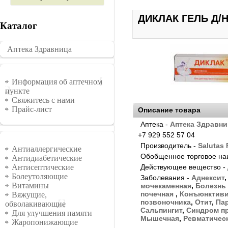
ДИКЛАК ГЕЛЬ Д/Н
Каталог
Аптека Здравница
�������
Информация
Информация об аптечном
пункте
Свяжитесь с нами
Прайс-лист
Описание товара
Аптека -
Аптека Здравни
+7 929 552 57 04
Группы
Производитель -
Salutas
Антиаллергические
Обобщенное торговое на
Антидиабетические
Действующее вещество -
Антисептические
Болеутоляющие
Заболевания -
Аднексит
Витамины
мочекаменная
,
Болезнь
почечная
,
Конъюнктиви
Вяжущие,
позвоночника
,
Отит
,
Па
обволакивающие
Сальпингит
,
Синдром п
Для улучшения памяти
Мышечная
,
Ревматичес
Жаропонижающие