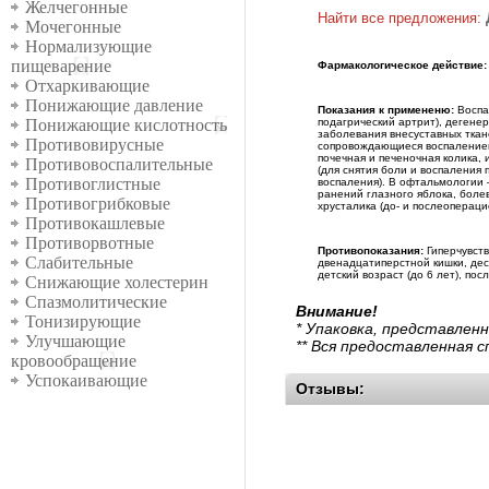
Желчегонные
Найти все предложения:
Мочегонные
Нормализующие
пищеварение
Фармакологическое действие:
Отхаркивающие
Понижающие давление
Показания к примененю:
Воспа
подагрический артрит), дегене
Понижающие кислотность
заболевания внесуставных ткан
Противовирусные
сопровождающиеся воспалением,
почечная и печеночная колика,
Противовоспалительные
(для снятия боли и воспаления
Противоглистные
воспаления). В офтальмологии
ранений глазного яблока, бол
Противогрибковые
хрусталика (до- и послеопераци
Противокашлевые
Противорвотные
Противопоказания:
Гиперчувств
Слабительные
двенадцатиперстной кишки, дес
детский возраст (до 6 лет), по
Снижающие холестерин
Спазмолитические
Внимание!
Тонизирующие
* Упаковка, представлен
Улучшающие
** Вся предоставленная 
кровообращение
Успокаивающие
Отзывы: