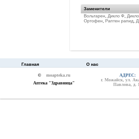
Заменители
Вольтарен
,
Дикло Ф
,
Дикл
Ортофен
,
Раптен рапид
,
Д
Главная
О нас
©
moapteka.ru
АДРЕС:
г. Можайск, ул. А
Аптека "Здравница"
Павлова, д. 