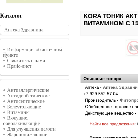
Каталог
KORA ТОНИК АК
ВИТАМИНОМ С 1
Аптека Здравница
�������
Информация
Информация об аптечном
пункте
Свяжитесь с нами
Прайс-лист
Описание товара
Аптека -
Аптека Здравни
Группы
Антиаллергические
+7 929 552 57 04
Антидиабетические
Производитель -
Фитопр
Антисептические
Обобщенное торговое на
Болеутоляющие
Витамины
Действующее вещество -
Вяжущие,
обволакивающие
Найти все предложения:
Для улучшения памяти
Жаропонижающие
Фармакологическое действие: