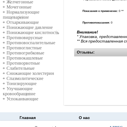
Желчегонные
Мочегонные
Показания к примененю:
0 **
Нормализующие
пищеварение
Отхаркивающие
Противопоказания:
0
Понижающие давление
Внимание!
Понижающие кислотность
* Упаковка, представлен
Противовирусные
** Вся предоставленная 
Противовоспалительные
Противоглистные
Отзывы:
Противогрибковые
Противокашлевые
Противорвотные
Слабительные
Снижающие холестерин
Спазмолитические
Тонизирующие
Улучшающие
кровообращение
Успокаивающие
Главная
О нас