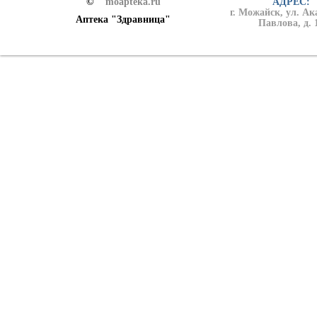
©
moapteka.ru
АДРЕС:
г. Можайск, ул. А
Аптека "Здравница"
Павлова, д. 