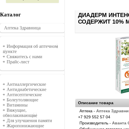
Каталог
ДИАДЕРМ ИНТЕН
СОДЕРЖИТ 10% 
Аптека Здравница
�������
Информация
Информация об аптечном
пункте
Свяжитесь с нами
Прайс-лист
Группы
Антиаллергические
Антидиабетические
Антисептические
Болеутоляющие
Описание товара
Витамины
Вяжущие,
Аптека -
Аптека Здравни
обволакивающие
+7 929 552 57 04
Для улучшения памяти
Производитель -
Аванта
Жаропонижающие
Обобщенное торговое на