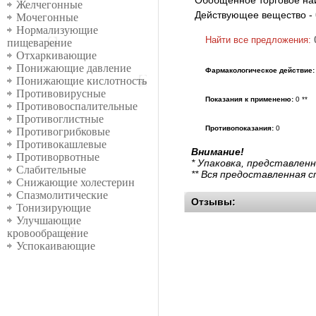
Желчегонные
Действующее вещество -
Мочегонные
Нормализующие
Найти все предложения:
пищеварение
Отхаркивающие
Понижающие давление
Фармакологическое действие:
Понижающие кислотность
Противовирусные
Показания к примененю:
0 **
Противовоспалительные
Противоглистные
Противопоказания:
0
Противогрибковые
Противокашлевые
Внимание!
Противорвотные
* Упаковка, представлен
Слабительные
** Вся предоставленная 
Снижающие холестерин
Спазмолитические
Отзывы:
Тонизирующие
Улучшающие
кровообращение
Успокаивающие