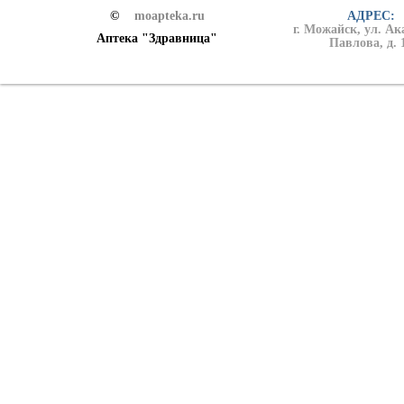
©
moapteka.ru
АДРЕС:
г. Можайск, ул. А
Аптека "Здравница"
Павлова, д. 