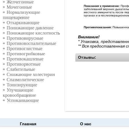
Желчегонные
Показания к примененю:
Профи
Мочегонные
заболеваний верхних дыхательны
Нормализующие
местного иммунитета после пер
органах и в послеоперационном
пищеварение
Отхаркивающие
Понижающие давление
Противопоказания:
Повышенная 
Понижающие кислотность
Внимание!
Противовирусные
* Упаковка, представлен
Противовоспалительные
** Вся предоставленная 
Противоглистные
Противогрибковые
Отзывы:
Противокашлевые
Противорвотные
Слабительные
Снижающие холестерин
Спазмолитические
Тонизирующие
Улучшающие
кровообращение
Успокаивающие
Главная
О нас