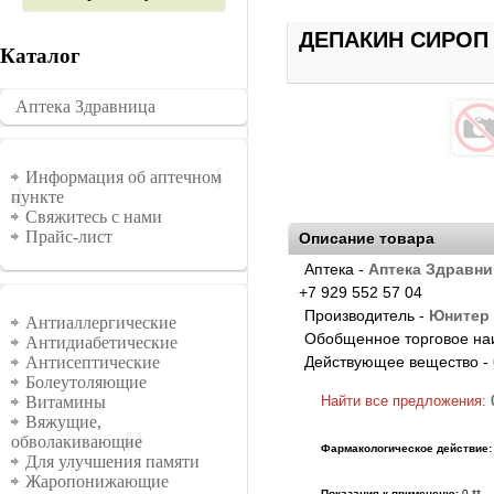
ДЕПАКИН СИРОП 
Каталог
Аптека Здравница
�������
Информация
Информация об аптечном
пункте
Свяжитесь с нами
Прайс-лист
Описание товара
Аптека -
Аптека Здравни
+7 929 552 57 04
Группы
Производитель -
Юнитер 
Антиаллергические
Обобщенное торговое на
Антидиабетические
Действующее вещество -
Антисептические
Болеутоляющие
Найти все предложения:
Витамины
Вяжущие,
обволакивающие
Фармакологическое действие:
Для улучшения памяти
Жаропонижающие
Показания к примененю:
0 **