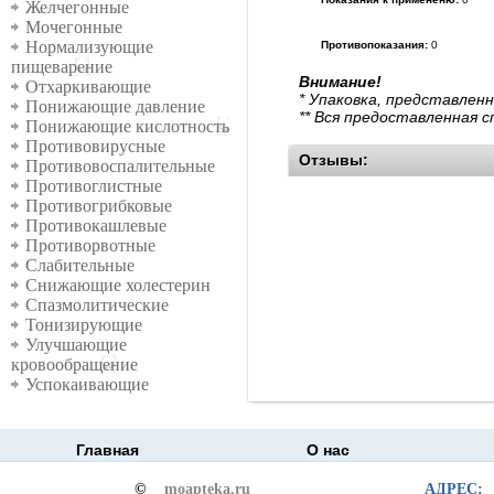
Желчегонные
Мочегонные
Нормализующие
Противопоказания:
0
пищеварение
Внимание!
Отхаркивающие
* Упаковка, представлен
Понижающие давление
** Вся предоставленная 
Понижающие кислотность
Противовирусные
Отзывы:
Противовоспалительные
Противоглистные
Противогрибковые
Противокашлевые
Противорвотные
Слабительные
Снижающие холестерин
Спазмолитические
Тонизирующие
Улучшающие
кровообращение
Успокаивающие
Главная
О нас
©
moapteka.ru
АДРЕС: