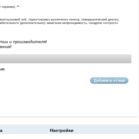
терапии). **
з, многоузловой зоб, тиреотоксикоз различного генеза, геморрагический диатез,
слабительного (дополнительно): кишечная непроходимость, синдром «острого»
тии и производителя!
ения!
ым.
а
Настройки