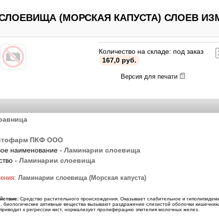
ЛОЕВИЩА (МОРСКАЯ КАПУСТА) СЛОЕВ ИЗМЕ
Количество на складе: под заказ
167,0 руб.
Версия для печати
равница
тофарм ПКФ ООО
ое наименование -
Ламинарии слоевища
ство -
Ламинарии слоевища
жения:
Ламинарии слоевища (Морская капуста)
йствие:
Средство растительного происхождения. Оказывает слабительное и гиполипидем
р. биологические активные вещества вызывают раздражение слизистой оболочки кишечника
 приводит к регрессии кист, нормализует пролиферацию эпителия молочных желез.