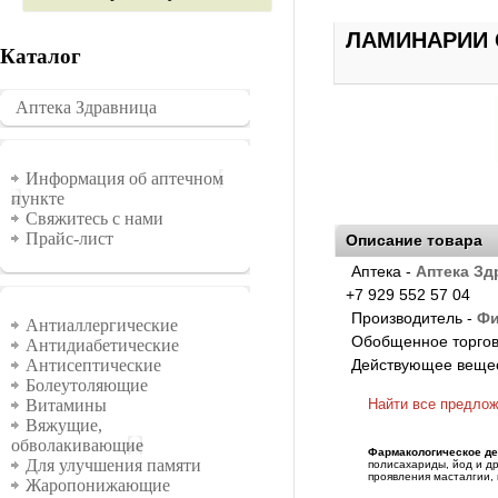
ЛАМИНАРИИ С
Каталог
Аптека Здравница
�������
Информация
Информация об аптечном
пункте
Свяжитесь с нами
Прайс-лист
Описание товара
Аптека -
Аптека Зд
+7 929 552 57 04
Группы
Производитель -
Фи
Антиаллергические
Обобщенное торгов
Антидиабетические
Действующее веще
Антисептические
Болеутоляющие
Найти все предло
Витамины
Вяжущие,
обволакивающие
Фармакологическое де
Для улучшения памяти
полисахариды, йод и д
проявления масталгии,
Жаропонижающие