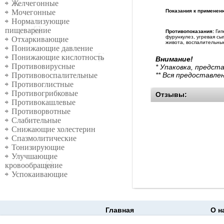
Желчегонные
Показания к применен
Мочегонные
Нормализующие
пищеварение
Противопоказания:
Гип
фурункулез, угревая сы
Отхаркивающие
живота, воспалительные
Понижающие давление
Понижающие кислотность
Внимание!
Противовирусные
* Упаковка, предст
** Вся предоставле
Противовоспалительные
Противоглистные
Противогрибковые
Отзывы:
Противокашлевые
Противорвотные
Слабительные
Снижающие холестерин
Спазмолитические
Тонизирующие
Улучшающие
кровообращение
Успокаивающие
Главная
О н