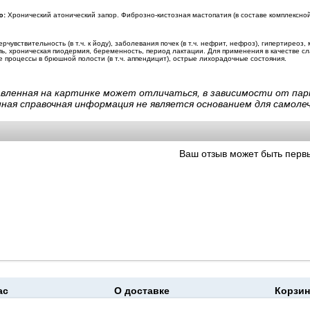
ю:
Хронический атонический запор. Фиброзно-кистозная мастопатия (в составе комплексной 
ерчувствительность (в т.ч. к йоду), заболевания почек (в т.ч. нефрит, нефроз), гипертирео
пь, хроническая пиодермия, беременность, период лактации. Для применения в качестве 
 процессы в брюшной полости (в т.ч. аппендицит), острые лихорадочные состояния.
авленная на картинке может отличаться, в зависимости от пар
нная справочная информация не является основанием для самолеч
Ваш отзыв может быть перв
ас
О доставке
Корзин
moapteka.ru 2026