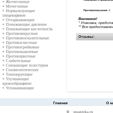
Желчегонные
Мочегонные
Нормализующие
Противопоказания:
0
пищеварение
Внимание!
Отхаркивающие
* Упаковка, предст
Понижающие давление
** Вся предоставле
Понижающие кислотность
Противовирусные
Отзывы:
Противовоспалительные
Противоглистные
Противогрибковые
Противокашлевые
Противорвотные
Слабительные
Снижающие холестерин
Спазмолитические
Тонизирующие
Улучшающие
кровообращение
Успокаивающие
Главная
О н
©
moapteka.ru