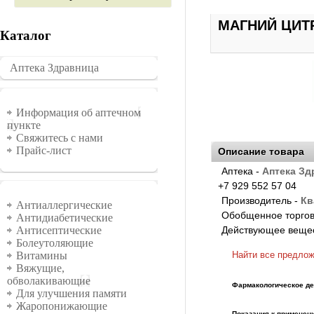
МАГНИЙ ЦИТР
Каталог
Аптека Здравница
�������
Информация
Информация об аптечном
пункте
Свяжитесь с нами
Прайс-лист
Описание товара
Аптека -
Аптека Зд
+7 929 552 57 04
Группы
Производитель -
Кв
Антиаллергические
Обобщенное торгов
Антидиабетические
Действующее веще
Антисептические
Болеутоляющие
Найти все предло
Витамины
Вяжущие,
обволакивающие
Фармакологическое де
Для улучшения памяти
Жаропонижающие
Показания к применен