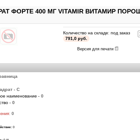
АТ ФОРТЕ 400 МГ VITAMIR ВИТАМИР ПОРОШ
Количество на складе: под заказ
791,0 руб.
Версия для печати
равница
адрат - С
ое наименование -
0
ство -
0
жения:
0
йствие:
0
ю:
0 **