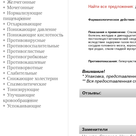
Желчегонные
Найти все предложения:
Мочегонные
Нормализующие
пищеварение
Фармакологическое действие:
Отхаркивающие
Понижающие давление
Показания к примененю:
Спазм 
Понижающие кислотность
болезнь желудка и двенадцатип
постхолецистэктомический синд
Противовирусные
вследствие задержки газов посл
Противовоспалительные
сосудов головного мозга, коро
при родах, спазм гладкой муск
Противоглистные
Противогрибковые
Противопоказания:
Гиперчувств
Противокашлевые
Противорвотные
Внимание!
Слабительные
* Упаковка, представлен
Снижающие холестерин
** Вся предоставленная 
Спазмолитические
Тонизирующие
Отзывы:
Улучшающие
кровообращение
Успокаивающие
Заменители