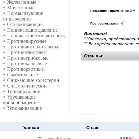
Желчегонные
Мочегонные
Показания к примененю:
0 **
Нормализующие
пищеварение
Противопоказания:
0
Отхаркивающие
Понижающие давление
Внимание!
Понижающие кислотность
* Упаковка, представлен
Противовирусные
** Вся предоставленная 
Противовоспалительные
Противоглистные
Отзывы:
Противогрибковые
Противокашлевые
Противорвотные
Слабительные
Снижающие холестерин
Спазмолитические
Тонизирующие
Улучшающие
кровообращение
Успокаивающие
Главная
О нас
©
moapteka.ru
АДРЕС: