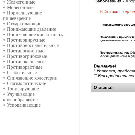
Заболевания -
Арт
Желчегонные
Мочегонные
Найти все предло
Нормализующие
пищеварение
Отхаркивающие
Фармакологическое де
Понижающие давление
Понижающие кислотность
Показания к применен
Противовирусные
двигательного аппарата 
Противовоспалительные
Противоглистные
Противопоказания:
Общ
Противогрибковые
капель для приема внутр
Противокашлевые
Внимание!
Противорвотные
* Упаковка, предст
Слабительные
** Вся предоставле
Снижающие холестерин
Спазмолитические
Отзывы:
Тонизирующие
Улучшающие
кровообращение
Успокаивающие