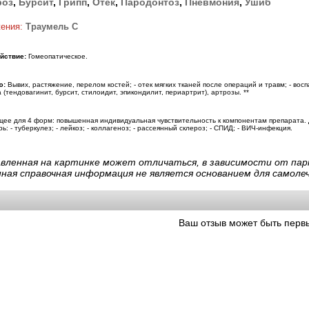
роз
,
Бурсит
,
Грипп
,
Отек
,
Пародонтоз
,
Пневмония
,
Ушиб
жения:
Траумель С
йствие:
Гомеопатическое.
ю:
Вывих, растяжение, перелом костей; - отек мягких тканей после операций и травм; - восп
(тендовагинит, бурсит, стилоидит, эпикондилит, периартрит), артрозы. **
ее для 4 форм: повышенная индивидуальная чувствительность к компонентам препарата. Д
ь: - туберкулез; - лейкоз; - коллагеноз; - рассеянный склероз; - СПИД; - ВИЧ-инфекция.
авленная на картинке может отличаться, в зависимости от пар
нная справочная информация не является основанием для самолеч
Ваш отзыв может быть перв