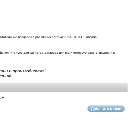
алительные процессы в различных органах и тканях, в т.ч. опорно--
ополнительно для таблеток, раствора для в/м и околосуставного введения и
тии и производителя!
ения!
ым.