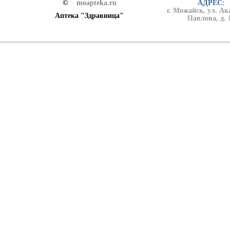
©
moapteka.ru
АДРЕС:
г. Можайск, ул. А
Аптека "Здравница"
Павлова, д. 