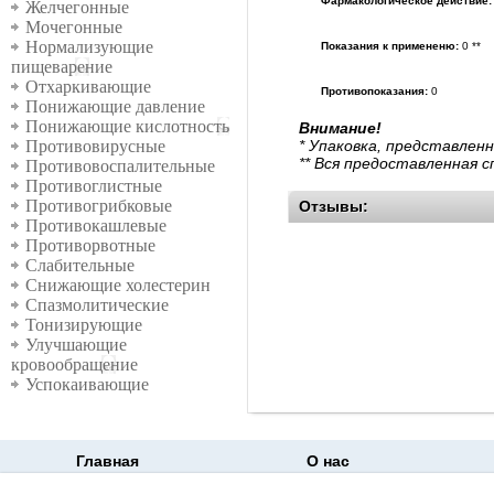
Фармакологическое действие:
Желчегонные
Мочегонные
Нормализующие
Показания к примененю:
0 **
пищеварение
Отхаркивающие
Противопоказания:
0
Понижающие давление
Понижающие кислотность
Внимание!
* Упаковка, представлен
Противовирусные
** Вся предоставленная 
Противовоспалительные
Противоглистные
Противогрибковые
Отзывы:
Противокашлевые
Противорвотные
Слабительные
Снижающие холестерин
Спазмолитические
Тонизирующие
Улучшающие
кровообращение
Успокаивающие
Главная
О нас