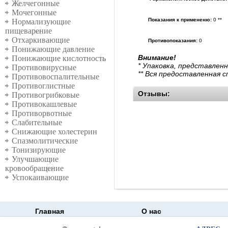
Желчегонные
Мочегонные
Показания к примененю:
0 **
Нормализующие
пищеварение
Отхаркивающие
Противопоказания:
0
Понижающие давление
Внимание!
Понижающие кислотность
* Упаковка, представлен
Противовирусные
** Вся предоставленная 
Противовоспалительные
Противоглистные
Отзывы:
Противогрибковые
Противокашлевые
Противорвотные
Слабительные
Снижающие холестерин
Спазмолитические
Тонизирующие
Улучшающие
кровообращение
Успокаивающие
Главная
О нас