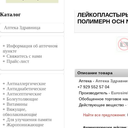
Каталог
ЛЕЙКОПЛАСТЫРЬ
ПОЛИМЕРН ОСН N
Аптека Здравница
�������
Информация
Информация об аптечном
пункте
Свяжитесь с нами
Прайс-лист
Описание товара
Аптека -
Аптека Здравни
Группы
Антиаллергические
+7 929 552 57 04
Антидиабетические
Производитель -
Eurosirel 
Антисептические
Обобщенное торговое на
Болеутоляющие
Витамины
Действующее вещество -
Вяжущие,
обволакивающие
Найти все предложения:
Для улучшения памяти
Жаропонижающие
Фармакологическое действие: