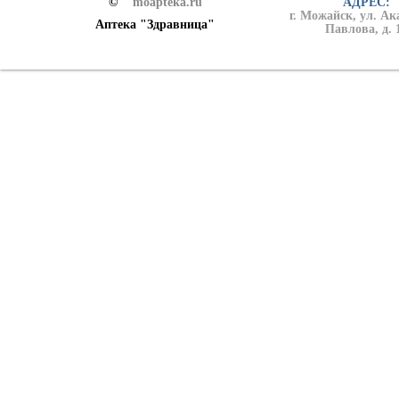
©
moapteka.ru
АДРЕС:
г. Можайск, ул. А
Аптека "Здравница"
Павлова, д. 