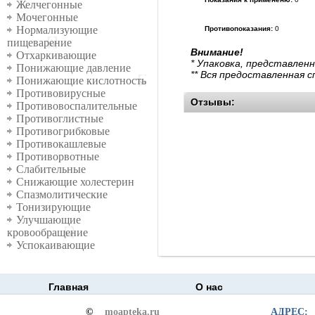
Желчегонные
Мочегонные
Нормализующие
Противопоказания:
0
пищеварение
Внимание!
Отхаркивающие
* Упаковка, представлен
Понижающие давление
** Вся предоставленная 
Понижающие кислотность
Противовирусные
Отзывы:
Противовоспалительные
Противоглистные
Противогрибковые
Противокашлевые
Противорвотные
Слабительные
Снижающие холестерин
Спазмолитические
Тонизирующие
Улучшающие
кровообращение
Успокаивающие
Главная
О нас
©
moapteka.ru
АДРЕС: