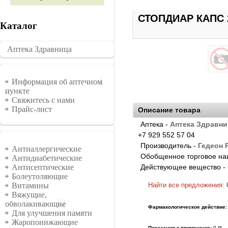
СТОПДИАР КАПС 2
Каталог
Аптека Здравница
�������
Информация
Информация об аптечном
пункте
Свяжитесь с нами
Прайс-лист
Описание товара
Аптека -
Аптека Здравни
+7 929 552 57 04
Группы
Производитель -
Гедеон 
Антиаллергические
Обобщенное торговое на
Антидиабетические
Действующее вещество -
Антисептические
Болеутоляющие
Найти все предложения:
Витамины
Вяжущие,
обволакивающие
Фармакологическое действие:
Для улучшения памяти
Жаропонижающие
Показания к примененю:
0 **