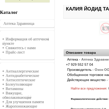
КАЛИЯ ЙОДИД ТАБ
Каталог
Аптека Здравница
�������
Информация
Информация об аптечном
пункте
Свяжитесь с нами
Прайс-лист
Описание товара
Аптека -
Аптека Здравни
+7 929 552 57 04
Группы
Производитель -
Озон О
Антиаллергические
Обобщенное торговое на
Антидиабетические
Действующее вещество -
Антисептические
Болеутоляющие
Найти все предложения:
Витамины
Вяжущие,
обволакивающие
Фармакологическое действие:
Для улучшения памяти
Жаропонижающие
Показания к примененю:
0 **