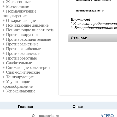
Желчегонные
Мочегонные
Нормализующие
Противопоказания:
0
пищеварение
Внимание!
Отхаркивающие
* Упаковка, представлен
Понижающие давление
** Вся предоставленная 
Понижающие кислотность
Противовирусные
Отзывы:
Противовоспалительные
Противоглистные
Противогрибковые
Противокашлевые
Противорвотные
Слабительные
Снижающие холестерин
Спазмолитические
Тонизирующие
Улучшающие
кровообращение
Успокаивающие
Главная
О нас
©
moapteka.ru
АДРЕС: