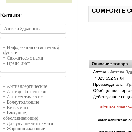
COMFORTE СО
Каталог
Аптека Здравница
�������
Информация
Информация об аптечном
пункте
Свяжитесь с нами
Прайс-лист
Описание товара
Аптека -
Аптека Зд
+7 929 552 57 04
Группы
Производитель -
Ур
Антиаллергические
Обобщенное торгов
Антидиабетические
Действующее веще
Антисептические
Болеутоляющие
Найти все предло
Витамины
Вяжущие,
обволакивающие
Фармакологическое де
Для улучшения памяти
Жаропонижающие
Показания к применен