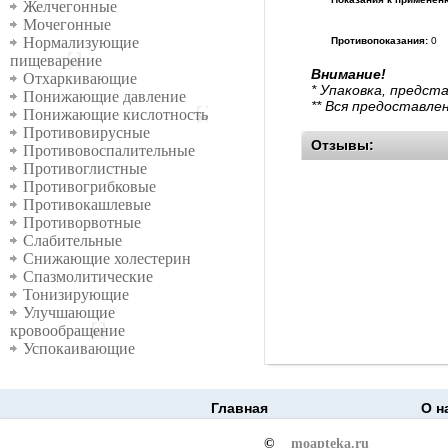
Желчегонные
Мочегонные
Нормализующие
Противопоказания:
0
пищеварение
Внимание!
Отхаркивающие
* Упаковка, предст
Понижающие давление
** Вся предоставле
Понижающие кислотность
Противовирусные
Отзывы:
Противовоспалительные
Противоглистные
Противогрибковые
Противокашлевые
Противорвотные
Слабительные
Снижающие холестерин
Спазмолитические
Тонизирующие
Улучшающие
кровообращение
Успокаивающие
Главная
О н
©
moapteka.ru