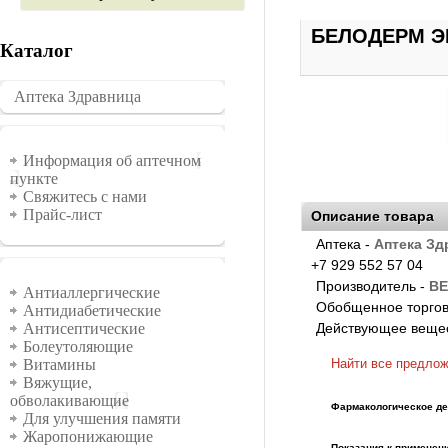
БЕЛОДЕРМ ЭК
Каталог
Аптека Здравница
�������
Информация
Информация об аптечном
пункте
Свяжитесь с нами
Прайс-лист
Описание товара
Аптека -
Аптека Зд
+7 929 552 57 04
Группы
Производитель -
BE
Антиаллергические
Обобщенное торгов
Антидиабетические
Действующее веще
Антисептические
Болеутоляющие
Найти все предло
Витамины
Вяжущие,
обволакивающие
Фармакологическое де
Для улучшения памяти
Жаропонижающие
Показания к применен