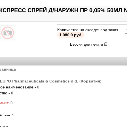
СПРЕСС СПРЕЙ Д/НАРУЖН ПР 0,05% 50МЛ N
Количество на складе: под заказ
1.080,0 руб.
Версия для печати
равница
LUPO Pharmaceuticals & Cosmetics d.d. (Хорватия)
ое наименование -
0
ство -
0
жения:
0
йствие:
0
ю:
0 **