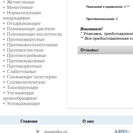
Желчегонные
Мочегонные
Показания к примененю:
0 **
Нормализующие
пищеварение
Противопоказания:
0
Отхаркивающие
Понижающие давление
Внимание!
* Упаковка, представлен
Понижающие кислотность
** Вся предоставленная 
Противовирусные
Противовоспалительные
Отзывы:
Противоглистные
Противогрибковые
Противокашлевые
Противорвотные
Слабительные
Снижающие холестерин
Спазмолитические
Тонизирующие
Улучшающие
кровообращение
Успокаивающие
Главная
О нас
©
moapteka.ru
АДРЕС: