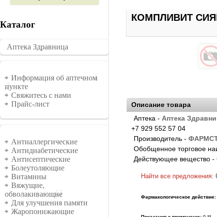
КОМПЛИВИТ СИЯН
Каталог
Аптека Здравница
�������
Информация
Информация об аптечном
пункте
Свяжитесь с нами
Прайс-лист
Описание товара
Аптека -
Аптека Здравни
+7 929 552 57 04
Группы
Производитель -
ФАРМСТ
Антиаллергические
Обобщенное торговое на
Антидиабетические
Действующее вещество -
Антисептические
Болеутоляющие
Найти все предложения:
Витамины
Вяжущие,
обволакивающие
Фармакологическое действие:
Для улучшения памяти
Жаропонижающие
Показания к примененю:
0 **