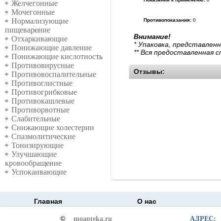
Желчегонные
Мочегонные
Нормализующие
Противопоказания:
0
пищеварение
Внимание!
Отхаркивающие
* Упаковка, представлен
Понижающие давление
** Вся предоставленная 
Понижающие кислотность
Противовирусные
Отзывы:
Противовоспалительные
Противоглистные
Противогрибковые
Противокашлевые
Противорвотные
Слабительные
Снижающие холестерин
Спазмолитические
Тонизирующие
Улучшающие
кровообращение
Успокаивающие
Главная
О нас
©
moapteka.ru
АДРЕС: