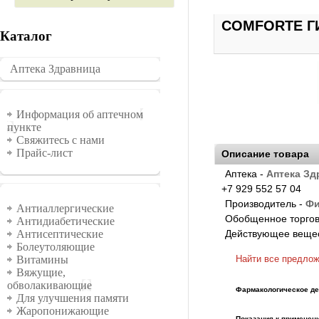
COMFORTE Г
Каталог
Аптека Здравница
�������
Информация
Информация об аптечном
пункте
Свяжитесь с нами
Прайс-лист
Описание товара
Аптека -
Аптека Зд
+7 929 552 57 04
Группы
Производитель -
Фи
Антиаллергические
Обобщенное торгов
Антидиабетические
Действующее веще
Антисептические
Болеутоляющие
Найти все предло
Витамины
Вяжущие,
обволакивающие
Фармакологическое де
Для улучшения памяти
Жаропонижающие
Показания к применен