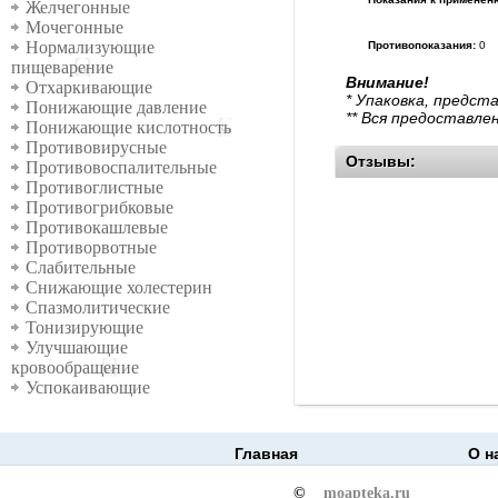
Желчегонные
Мочегонные
Нормализующие
Противопоказания:
0
пищеварение
Внимание!
Отхаркивающие
* Упаковка, предст
Понижающие давление
** Вся предоставле
Понижающие кислотность
Противовирусные
Отзывы:
Противовоспалительные
Противоглистные
Противогрибковые
Противокашлевые
Противорвотные
Слабительные
Снижающие холестерин
Спазмолитические
Тонизирующие
Улучшающие
кровообращение
Успокаивающие
Главная
О н
©
moapteka.ru