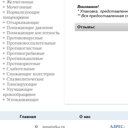
Желчегонные
Внимание!
Мочегонные
* Упаковка, представлен
Нормализующие
** Вся предоставленная 
пищеварение
Отхаркивающие
Отзывы:
Понижающие давление
Понижающие кислотность
Противовирусные
Противовоспалительные
Противоглистные
Противогрибковые
Противокашлевые
Противорвотные
Слабительные
Снижающие холестерин
Спазмолитические
Тонизирующие
Улучшающие
кровообращение
Успокаивающие
Главная
О нас
©
moapteka.ru
АДРЕС: