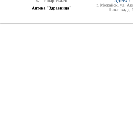
©
moapteka.ru
АДРЕС:
г. Можайск, ул. А
Аптека "Здравница"
Павлова, д. 