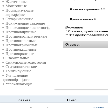
Желчегонные
Мочегонные
Показания к примененю:
0 **
Нормализующие
пищеварение
Отхаркивающие
Противопоказания:
0
Понижающие давление
Внимание!
Понижающие кислотность
* Упаковка, представлен
Противовирусные
** Вся предоставленная 
Противовоспалительные
Противоглистные
Отзывы:
Противогрибковые
Противокашлевые
Противорвотные
Слабительные
Снижающие холестерин
Спазмолитические
Тонизирующие
Улучшающие
кровообращение
Успокаивающие
Главная
О нас