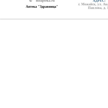
©
moapteka.ru
АДРЕС:
г. Можайск, ул. А
Аптека "Здравница"
Павлова, д. 