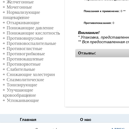
Желчегонные
Мочегонные
Показания к примененю:
0 **
Нормализующие
пищеварение
Отхаркивающие
Противопоказания:
0
Понижающие давление
Внимание!
Понижающие кислотность
* Упаковка, представлен
Противовирусные
** Вся предоставленная 
Противовоспалительные
Противоглистные
Отзывы:
Противогрибковые
Противокашлевые
Противорвотные
Слабительные
Снижающие холестерин
Спазмолитические
Тонизирующие
Улучшающие
кровообращение
Успокаивающие
Главная
О нас