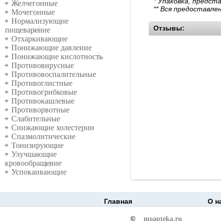
* Упаковка, предст
Желчегонные
** Вся предоставле
Мочегонные
Нормализующие
Отзывы:
пищеварение
Отхаркивающие
Понижающие давление
Понижающие кислотность
Противовирусные
Противовоспалительные
Противоглистные
Противогрибковые
Противокашлевые
Противорвотные
Слабительные
Снижающие холестерин
Спазмолитические
Тонизирующие
Улучшающие
кровообращение
Успокаивающие
Главная
О н
©
moapteka.ru