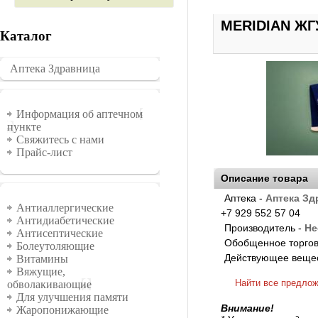
MERIDIAN Ж
Каталог
Аптека Здравница
�������
Информация
Информация об аптечном
пункте
Свяжитесь с нами
Прайс-лист
Описание товара
Аптека -
Аптека Зд
Группы
Антиаллергические
+7 929 552 57 04
Антидиабетические
Производитель -
Не
Антисептические
Обобщенное торгов
Болеутоляющие
Действующее веще
Витамины
Вяжущие,
Найти все предло
обволакивающие
Для улучшения памяти
Внимание!
Жаропонижающие