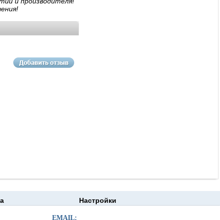
тии и производителя!
ения!
а
Настройки
EMAIL: