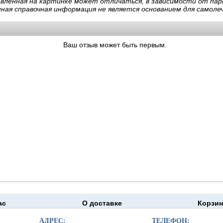
авленная на картинке может отличаться, в зависимости от пар
нная справочная информация не является основанием для самолеч
Ваш отзыв может быть первым.
ас
О доставке
Корзин
moapteka.ru 2026
АДРЕС:
ТЕЛЕФОН: